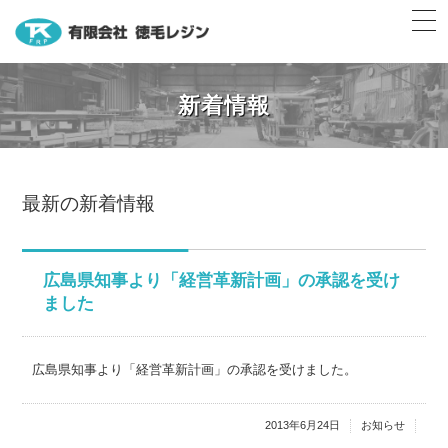
t
o
g
FRPの加工・製造・成形・浴槽のオ
g
l
新着情報
e
n
a
v
i
g
a
最新の新着情報
t
i
o
n
広島県知事より「経営革新計画」の承認を受け
ました
広島県知事より「経営革新計画」の承認を受けました。
2013年6月24日
お知らせ